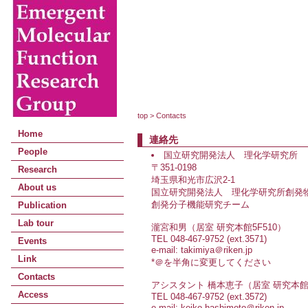
top > Contacts
Home
連絡先
People
国立研究開発法人 理化学研究所
〒351-0198
Research
埼玉県和光市広沢2-1
About us
国立研究開発法人 理化学研究所創発
創発分子機能研究チーム
Publication
Lab tour
瀧宮和男（居室 研究本館5F510）
TEL 048-467-9752 (ext.3571)
Events
e-mail: takimiya＠riken.jp
Link
*＠を半角に変更してください
Contacts
アシスタント 橋本恵子（居室 研究本館5
Access
TEL 048-467-9752 (ext.3572)
e-mail: keiko.hashimoto＠riken.jp